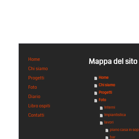
Home
Mappa del sito
Chi siamo
Progetti
Home
Chi siamo
Foto
Progetti
Diario
Foto
Libro ospiti
Interni
Contatti
Impiantistica
lavori
piano casa in so
bar