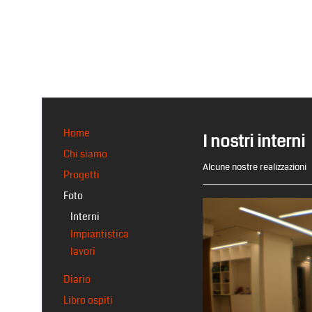
Home
I nostri interni
Chi siamo
Alcune nostre realizzazioni
Progetti
Foto
Interni
Impiantistica
lavori
Diario
Libro ospiti